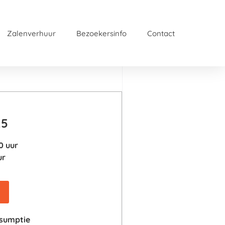
Zalenverhuur
Bezoekersinfo
Contact
25
0 uur
ur
nsumptie