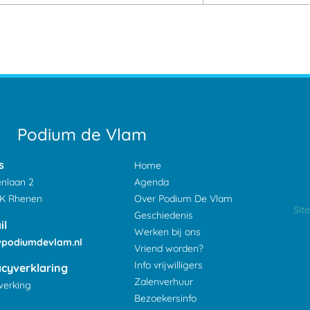
Podium de Vlam
s
Home
nlaan 2
Agenda
XK Rhenen
Over Podium De Vlam
Sit
Geschiedenis
il
Werken bij ons
@podiumdevlam.nl
Vriend worden?
Info vrijwilligers
acyverklaring
Zalenverhuur
werking
Bezoekersinfo