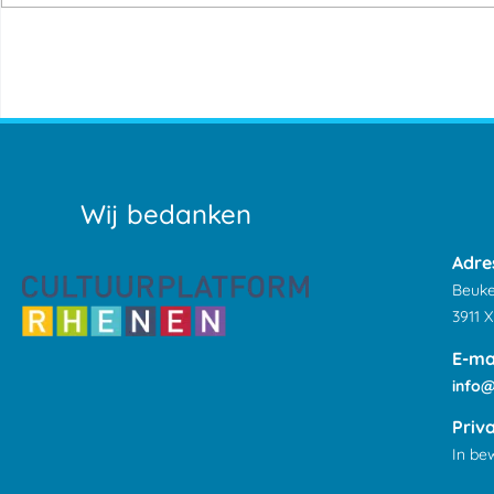
Wij bedanken
Adre
Beuke
3911 
E-ma
info
Priv
In be