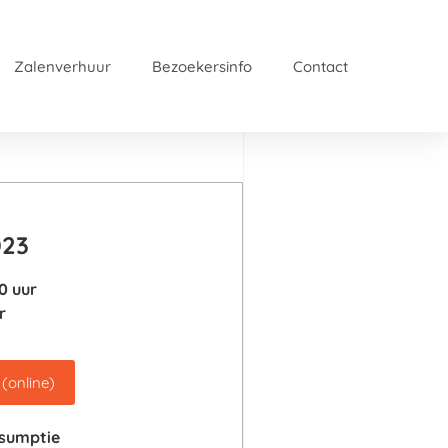
Zalenverhuur
Bezoekersinfo
Contact
023
0 uur
r
 (online)
nsumptie