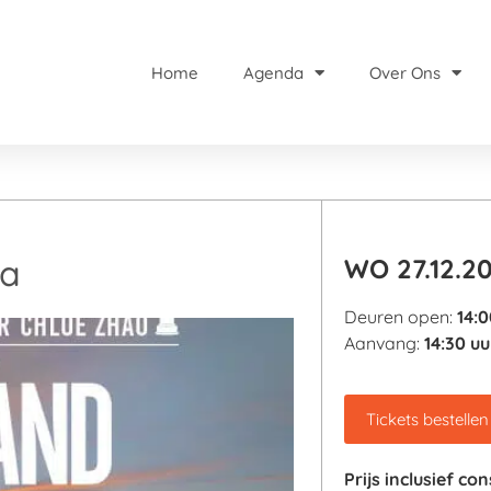
Home
Agenda
Over Ons
la
WO 27.12.2
Deuren open:
14:0
Aanvang:
14:30 uu
Tickets bestellen
Prijs
inclusief co