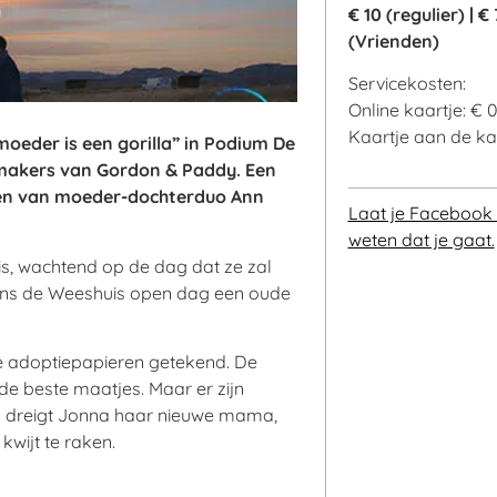
€ 10 (regulier) |
€ 
(Vrienden)
Servicekosten:
Online kaartje: € 
Kaartje aan de kas
oeder is een gorilla” in Podium De
 makers van Gordon & Paddy. Een
men van moeder-dochterduo Ann
Laat je Facebook 
weten dat je gaat.
is, wachtend op de dag dat ze zal
jdens de Weeshuis open dag een oude
 de adoptiepapieren getekend. De
 de beste maatjes. Maar er zijn
o dreigt Jonna haar nieuwe mama,
kwijt te raken.